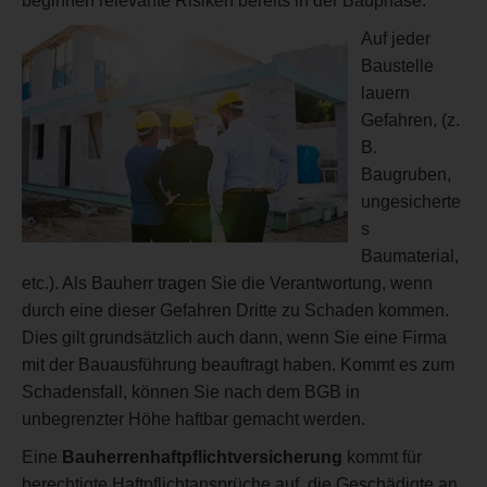
beginnen relevante Risiken bereits in der Bauphase.
Auf jeder
Baustelle
lauern
Gefahren, (z.
B.
Baugruben,
ungesicherte
s
Baumaterial,
etc.). Als Bauherr tragen Sie die Verantwortung, wenn
durch eine dieser Gefahren Dritte zu Schaden kommen.
Dies gilt grundsätzlich auch dann, wenn Sie eine Firma
mit der Bauausführung beauftragt haben. Kommt es zum
Schadensfall, können Sie nach dem BGB in
unbegrenzter Höhe haftbar gemacht werden.
Eine
Bauherrenhaftpflichtversicherung
kommt für
berechtigte Haftpflichtansprüche auf, die Geschädigte an