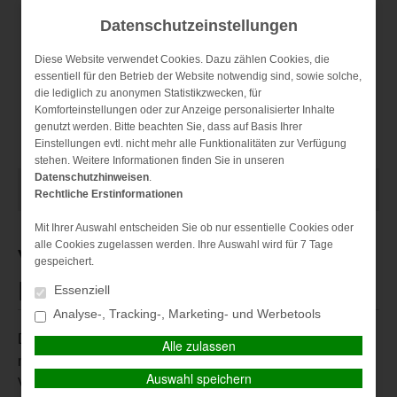
Datenschutzeinstellungen
Diese Website verwendet Cookies. Dazu zählen Cookies, die
essentiell für den Betrieb der Website notwendig sind, sowie solche,
die lediglich zu anonymen Statistikzwecken, für
Kontakt
Anfahrt
Datenschutz
Impressum
Komforteinstellungen oder zur Anzeige personalisierter Inhalte
genutzt werden. Bitte beachten Sie, dass auf Basis Ihrer
Einstellungen evtl. nicht mehr alle Funktionalitäten zur Verfügung
stehen. Weitere Informationen finden Sie in unseren
Datenschutzhinweisen
.
HAUPTMENÜ
Rechtliche Erstinformationen
Mit Ihrer Auswahl entscheiden Sie ob nur essentielle Cookies oder
alle Cookies zugelassen werden. Ihre Auswahl wird für 7 Tage
Versicherungen rund um
gespeichert.
Haus und Wohnung
Essenziell
Analyse-, Tracking-, Marketing- und Werbetools
Die eigene Immobilie ist meist die größte Investition, die
Alle zulassen
man im Leben tätigt. Entsprechend wichtig ist die richtige
Auswahl speichern
Versicherung. Aber auch rund um die eigenen vier