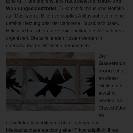
Eine Art „Pannendienst fürs Haus bietet der
Haus- und
Wohnungsschutzbrief
. Er kommt für häusliche Notfälle
auf. Das kann z. B. ein verstopftes Abflussrohr sein, eine
defekte Heizung oder der verlorene Haustürschlüssel.
Hilfe wird hier über eine Servicehotline des Versicherers
organisiert. Die anfallenden Kosten werden in
überschaubaren Grenzen übernommen.
Die
Glasversich
erung
sollte
an dieser
Stelle noch
erwähnt
werden, da
Glasschäden
an
gemieteten Immobilien nicht im Rahmen der
Mietsachschadendeckung einer Privathaftpflicht Ihres