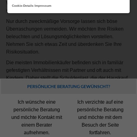
Wände gibt es Risiken zu bedenken, die Sie absichern
Cookie-Details
Impressum
sollten.
Nur durch zweckmäßige Vorsorge lassen sich böse
Überraschungen vermeiden. Wir möchten Ihre Risiken
beleuchten und Lösungsmöglichkeiten vorstellen.
Nehmen Sie sich etwas Zeit und überdenken Sie Ihre
Risikosituation.
Die meisten Immobilienkäufer befinden sich in familiär
gefestigten Verhältnissen mit Partner und oft auch mit
Kindern. Daher stellt die Schuldenlast, die der Hauskauf
mit sich bringt, immer auch eine Gefahr für die ganze
PERSÖNLICHE BERATUNG GEWÜNSCHT?
Familie dar. Fällt etwa der Hauptversorger weg und
Finanzierungsraten können nicht mehr gezahlt werden,
Ich wünsche eine
Ich verzichte auf eine
droht die Zwangsversteigerung. Ob der Erlös hieraus
persönliche Beratung
persönliche Beratung
dann überhaupt ausreicht, um die offenen Schulden
und möchte Kontakt mit
und möchte mit dem
begleichen zu können, ist dabei noch eine ganz andere
einem Berater
Besuch der Seite
Frage. Wer verantwortlich handeln will, sichert sich und
aufnehmen.
fortfahren.